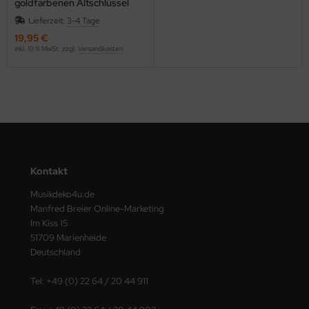
goldfarbenen Altschlüssel
bestickt, aus naturweißer
Lieferzeit:
3-4 Tage
Baumwolle mit Reißverschluss
19,95 €
inkl. 19 % MwSt. zzgl.
Versandkosten
Kontakt
Musikdeko4u.de
Manfred Breier Online-Marketing
Im Kiss 15
51709 Marienheide
Deutschland
Tel: +49 (0) 22 64 / 20 44 911