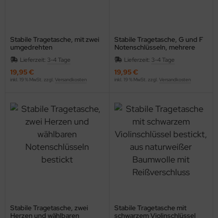
Stabile Tragetasche, mit zwei
Stabile Tragetasche, G und F
umgedrehten
Notenschlüsseln, mehrere
Violinschlüsseln, mehrere
Farbvariationen
Lieferzeit:
3-4 Tage
Lieferzeit:
3-4 Tage
Farbvariationen
19,95 €
19,95 €
inkl. 19 % MwSt. zzgl.
Versandkosten
inkl. 19 % MwSt. zzgl.
Versandkosten
Stabile Tragetasche, zwei
Stabile Tragetasche mit
Herzen und wählbaren
schwarzem Violinschlüssel