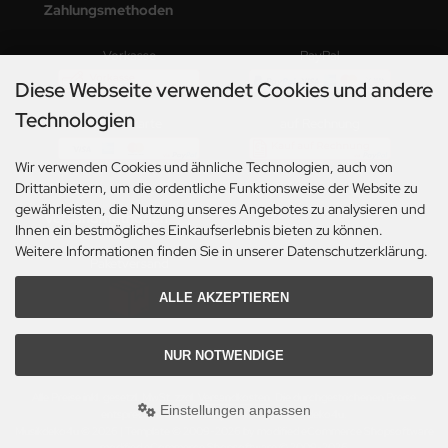
Zahlungsmethoden
Vorkasse
PayPal
Diese Webseite verwendet Cookies und andere
Technologien
Kreditkarte
auf Rechnung
Wir verwenden Cookies und ähnliche Technologien, auch von
Drittanbietern, um die ordentliche Funktionsweise der Website zu
gewährleisten, die Nutzung unseres Angebotes zu analysieren und
Versandmethoden
Ihnen ein bestmögliches Einkaufserlebnis bieten zu können.
Weitere Informationen finden Sie in unserer Datenschutzerklärung.
Paketversand
ALLE AKZEPTIEREN
NUR NOTWENDIGE
Alle Preise inkl. gesetzl. MwSt. zzgl.
Versandkosten
. Die durchgestrichenen Preise
Einstellungen anpassen
entsprechen dem bisherigen Preis bei Musikdeko4u.
Musikdeko4u © 2026 | Template © 2009-2026 by modified eCommerce Shopsoftware
mod
ified eCommerce Shopsoftware © 2009-2026