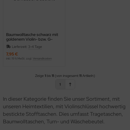
Baumwolltasche schwarz mit
goldenem Violin- bzw. G-
Schlüssel bestickt
Lieferzeit:
3-4 Tage
7,95 €
inkl. 19 % MwSt. zzgl.
Versandkosten
Zeige
1
bis
11
(von insgesamt
11
Artikeln)
1
In dieser Kategorie finden Sie unser Sortiment, mit
unseren Heimtextilien, mit Violinschlüssel hochwertig
bestickte Stofftaschen. Dies umfasst Tragetaschen,
Baumwolltaschen, Turn- und Wäschebeutel.