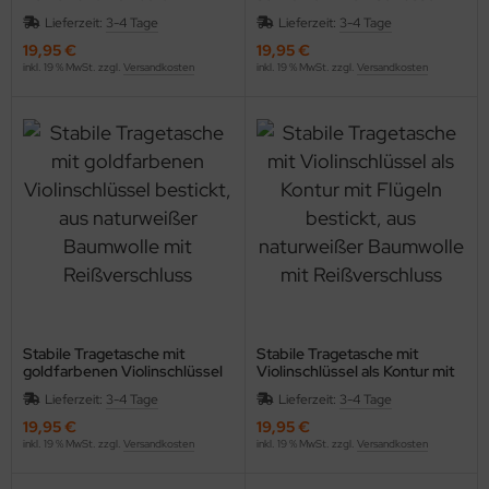
Notenschlüsseln bestickt
bestickt, aus naturweißer
Lieferzeit:
3-4 Tage
Lieferzeit:
3-4 Tage
Baumwolle mit Reißverschluss
19,95 €
19,95 €
inkl. 19 % MwSt. zzgl.
Versandkosten
inkl. 19 % MwSt. zzgl.
Versandkosten
Stabile Tragetasche mit
Stabile Tragetasche mit
goldfarbenen Violinschlüssel
Violinschlüssel als Kontur mit
bestickt, aus naturweißer
Flügeln bestickt, aus
Lieferzeit:
3-4 Tage
Lieferzeit:
3-4 Tage
Baumwolle mit Reißverschluss
naturweißer Baumwolle mit
Reißverschluss
19,95 €
19,95 €
inkl. 19 % MwSt. zzgl.
Versandkosten
inkl. 19 % MwSt. zzgl.
Versandkosten