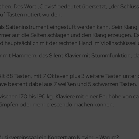
n. Das Wort „Clavis“ bedeutet übersetzt, „der Schlüssel“
auf Tasten notiert wurden.
 als Saiteninstrument eingestuft werden kann. Sein Klang 
er auf die Saiten schlagen und den Klang erzeugen. Es h
 hauptsächlich mit der rechten Hand im Violinschlüssel u
ier mit Hämmern, das Silent Klavier mit Stummfunktion, d
ält 88 Tasten, mit 7 Oktaven plus 3 weitere Tasten unter
ave besteht dabei aus 7 weißen und 5 schwarzen Tasten.
ischen 170 bis 190 kg. Klaviere mit einer Bauhöhe von ca
n, dämpfen oder mehr crescendo machen können.
usikvereinssaal ein Konzert am Klavier. - Warum?