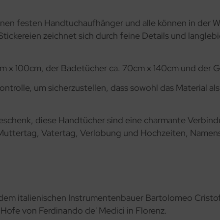
inen festen Handtuchaufhänger und alle können in der 
tickereien zeichnet sich durch feine Details und langleb
m x 100cm, der Badetücher ca. 70cm x 140cm und der 
ntrolle, um sicherzustellen, dass sowohl das Material a
Geschenk, diese Handtücher sind eine charmante Verbindu
 Muttertag, Vatertag, Verlobung und Hochzeiten, Name
dem italienischen Instrumentenbauer Bartolomeo Cristofor
Hofe von Ferdinando de' Medici in Florenz.