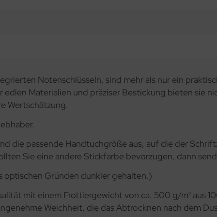
egrierten Notenschlüsseln, sind mehr als nur ein prakti
 edlen Materialien und präziser Bestickung bieten sie ni
re Wertschätzung.
liebhaber.
nd die passende Handtuchgröße aus, auf die der Schriftzu
Sollten Sie eine andere Stickfarbe bevorzugen, dann send
us optischen Gründen dunkler gehalten.)
ualität mit einem Frottiergewicht von ca. 500 g/m² aus 
d angenehme Weichheit, die das Abtrocknen nach dem Du