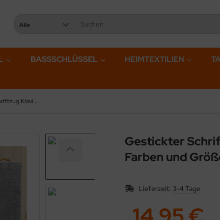
Alle
L
BASSSCHLÜSSEL
HEIMTEXTILIEN
T
Gestickter Schriftzug Klavier, Handtücher in mehreren Farben und Größen
Gestickter Schri
Farben und Größ
Lieferzeit:
3-4 Tage
14,95 €