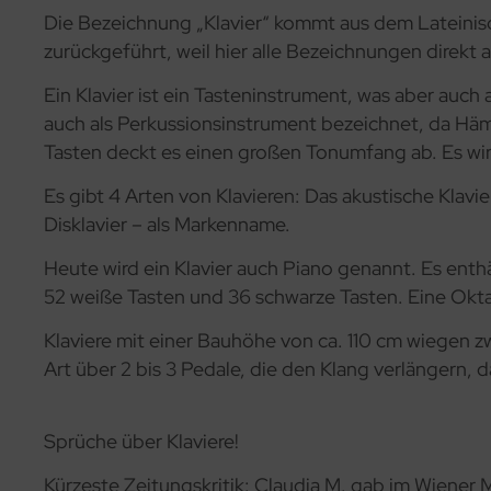
Die Bezeichnung „Klavier“ kommt aus dem Lateinische
zurückgeführt, weil hier alle Bezeichnungen direkt 
Ein Klavier ist ein Tasteninstrument, was aber auch
auch als Perkussionsinstrument bezeichnet, da Hämm
Tasten deckt es einen großen Tonumfang ab. Es wird
Es gibt 4 Arten von Klavieren: Das akustische Klav
Disklavier – als Markenname.
Heute wird ein Klavier auch Piano genannt. Es enth
52 weiße Tasten und 36 schwarze Tasten. Eine Okt
Klaviere mit einer Bauhöhe von ca. 110 cm wiegen zw
Art über 2 bis 3 Pedale, die den Klang verlänger
Sprüche über Klaviere!
Kürzeste Zeitungskritik: Claudia M. gab im Wiener M