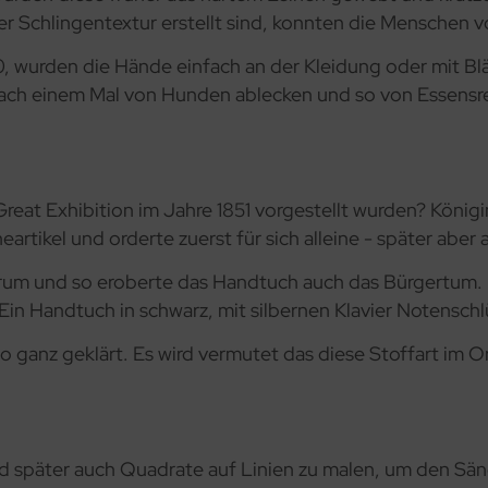
r Schlingentextur erstellt sind, konnten die Menschen v
0, wurden die Hände einfach an der Kleidung oder mit 
nach einem Mal von Hunden ablecken und so von Essensre
reat Exhibition im Jahre 1851 vorgestellt wurden? König
neartikel und orderte zuerst für sich alleine - später abe
 rum und so eroberte das Handtuch auch das Bürgertum. N
Ein Handtuch in schwarz, mit silbernen Klavier Notenschlü
 so ganz geklärt. Es wird vermutet das diese Stoffart im O
 später auch Quadrate auf Linien zu malen, um den Sän