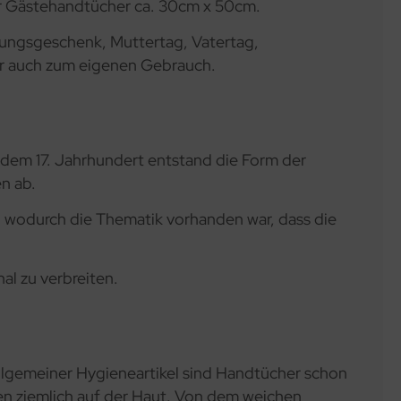
r Gästehandtücher ca. 30cm x 50cm.
ihungsgeschenk, Muttertag, Vatertag,
er auch zum eigenen Gebrauch.
b dem 17. Jahrhundert entstand die Form der
en ab.
 wodurch die Thematik vorhanden war, dass die
al zu verbreiten.
 allgemeiner Hygieneartikel sind Handtücher schon
en ziemlich auf der Haut. Von dem weichen