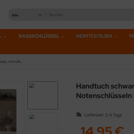
Alle
L
BASSSCHLÜSSEL
HEIMTEXTILIEN
T
Handtuch schwarz, mit silbernen Klavier Notenschlüsseln bestickt, in verschiedenen Größen
Handtuch schwarz
Notenschlüsseln 
Lieferzeit:
3-4 Tage
14,95 €