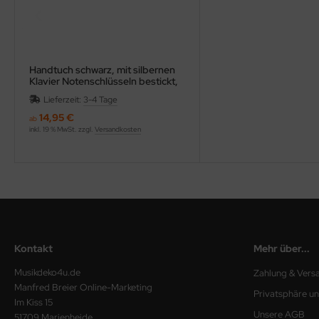
Handtuch schwarz, mit silbernen
Klavier Notenschlüsseln bestickt,
in verschiedenen Größen
Lieferzeit:
3-4 Tage
14,95 €
ab
inkl. 19 % MwSt. zzgl.
Versandkosten
Kontakt
Mehr über...
Musikdeko4u.de
Zahlung & Vers
Manfred Breier Online-Marketing
Privatsphäre u
Im Kiss 15
Unsere AGB
51709 Marienheide