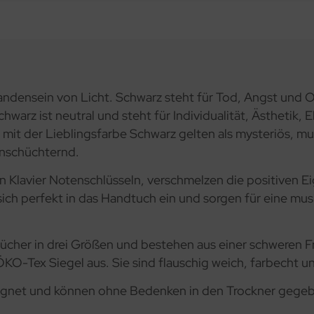
andensein von Licht. Schwarz steht für Tod, Angst und O
warz ist neutral und steht für Individualität, Ästhetik, 
t der Lieblingsfarbe Schwarz gelten als mysteriös, muti
inschüchternd.
n Klavier Notenschlüsseln, verschmelzen die positiven E
ch perfekt in das Handtuch ein und sorgen für eine musik
tücher in drei Größen und bestehen aus einer schweren Fr
KO-Tex Siegel aus. Sie sind flauschig weich, farbecht u
eignet und können ohne Bedenken in den Trockner gege