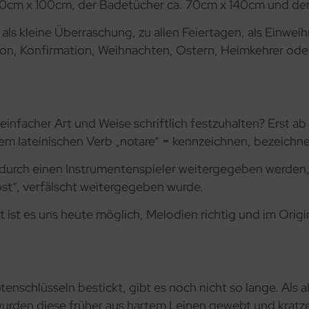
50cm x 100cm, der Badetücher ca. 70cm x 140cm und de
als kleine Überraschung, zu allen Feiertagen, als Einwe
on, Konfirmation, Weihnachten, Ostern, Heimkehrer od
 einfacher Art und Weise schriftlich festzuhalten? Erst a
 dem lateinischen Verb „notare“ = kennzeichnen, bezeichn
durch einen Instrumentenspieler weitergegeben werden,
Post“, verfälscht weitergegeben wurde.
 ist es uns heute möglich, Melodien richtig und im Origin
otenschlüsseln bestickt, gibt es noch nicht so lange. Als
wurden diese früher aus hartem Leinen gewebt und kratz