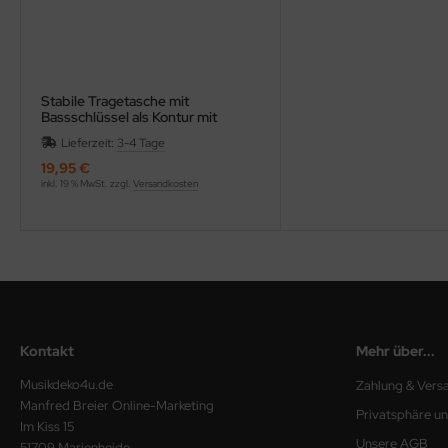
Stabile Tragetasche mit
Bassschlüssel als Kontur mit
Flügeln bestickt, aus naturweißer
Lieferzeit:
3-4 Tage
Baumwolle mit Reißverschluss
19,95 €
inkl. 19 % MwSt. zzgl.
Versandkosten
Kontakt
Mehr über...
Musikdeko4u.de
Zahlung & Vers
Manfred Breier Online-Marketing
Privatsphäre u
Im Kiss 15
Unsere AGB
51709 Marienheide