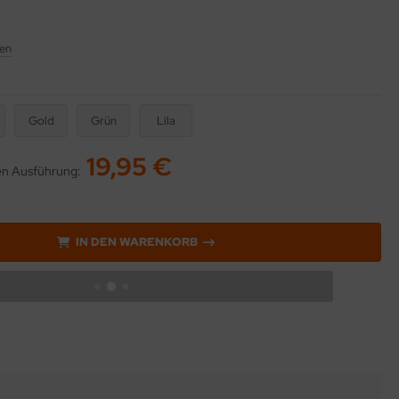
en
Gold
Grün
Lila
19,95 €
ten Ausführung:
IN DEN WARENKORB