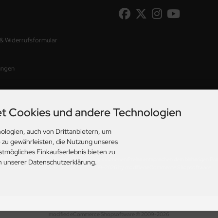
 & Widerrufsformular
ungen
t Cookies und andere Technologien
ologien, auch von Drittanbietern, um
e zu gewährleisten, die Nutzung unseres
stmögliches Einkaufserlebnis bieten zu
etzl. MwSt. zzgl.
Versandkosten
. Die durchgestrichenen Preise entsprechen dem bisherigen Pre
in unserer Datenschutzerklärung.
Musikdeko4u © 2026 | Template © 2009-2026 by modified eCommerce Shopsoftware
mod
ified eCommerce Shopsoftware © 2009-2026