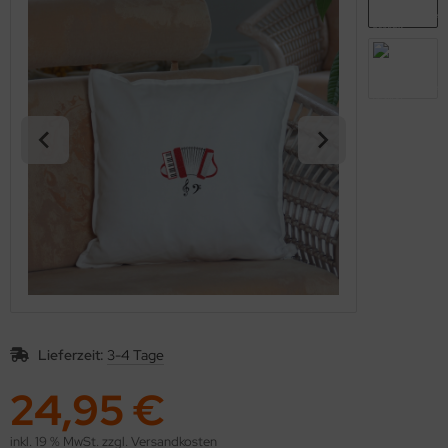
kolaus / Weihnachten
eschenkideen
nstiges
Lieferzeit:
3-4 Tage
24,95 €
inkl. 19 % MwSt. zzgl.
Versandkosten