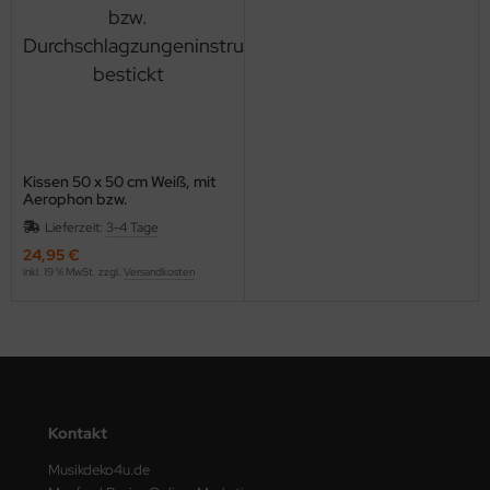
Kissen 50 x 50 cm Weiß, mit
Aerophon bzw.
Durchschlagzungeninstrument
Lieferzeit:
3-4 Tage
bestickt
24,95 €
inkl. 19 % MwSt. zzgl.
Versandkosten
Kontakt
Musikdeko4u.de