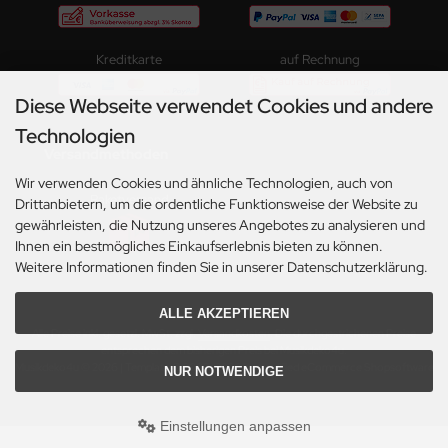
Kreditkarte
auf Rechnung
Diese Webseite verwendet Cookies und andere
Technologien
Versandmethoden
Wir verwenden Cookies und ähnliche Technologien, auch von
Paketversand
Drittanbietern, um die ordentliche Funktionsweise der Website zu
gewährleisten, die Nutzung unseres Angebotes zu analysieren und
Ihnen ein bestmögliches Einkaufserlebnis bieten zu können.
Weitere Informationen finden Sie in unserer Datenschutzerklärung.
ALLE AKZEPTIEREN
Alle Preise inkl. gesetzl. MwSt. zzgl.
Versandkosten
. Die durchgestrichenen Preise
entsprechen dem bisherigen Preis bei Musikdeko4u.
Musikdeko4u © 2026 | Template © 2009-2026 by modified eCommerce Shopsoftware
NUR NOTWENDIGE
Einstellungen anpassen