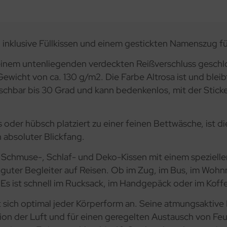
, inklusive Füllkissen und einem gestickten Namenszug fü
t einem untenliegenden verdeckten Reißverschluss geschl
wicht von ca. 130 g/m2. Die Farbe Altrosa ist und blei
aschbar bis 30 Grad und kann bedenkenlos, mit der Stick
 oder hübsch platziert zu einer feinen Bettwäsche, ist 
n absoluter Blickfang.
n, Schmuse-, Schlaf- und Deko-Kissen mit einem speziel
 guter Begleiter auf Reisen. Ob im Zug, im Bus, im Wohn
s ist schnell im Rucksack, im Handgepäck oder im Koffe
st sich optimal jeder Körperform an. Seine atmungsaktive
ion der Luft und für einen geregelten Austausch von Feu