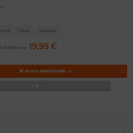
en
inette
Oboe
Saxophon
19,95 €
ten Ausführung:
IN DEN WARENKORB