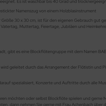
eeignet. Es ist waschbar bis 40 Grad und trocknergeeig
gestickter Namenszug von einem Holzblasinstrument
 der Größe 30 x 30 cm, ist für den eigenen Gebrauch gut
 Vatertag, Muttertag, Feiertage, Jubiläen und Heimkehre
tadt, gibt es eine Blockflötengruppe mit dem Namen BAB 
ird geleitet durch das Arrangement der Flötistin und Pia
rauf spezialisiert, Konzerte und Auftritte durch alle Mu
ren möchten oder selbst Blockflöte spielen und gerne 
ten, dann nehmen Sie gerne mit Frau Achenbach über di