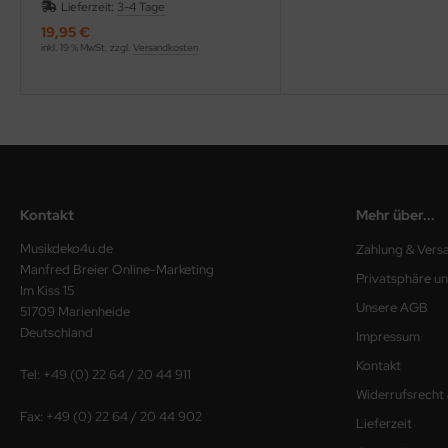
Lieferzeit:
3-4 Tage
19,95 €
inkl. 19 % MwSt. zzgl.
Versandkosten
Kontakt
Mehr über...
Musikdeko4u.de
Zahlung & Vers
Manfred Breier Online-Marketing
Privatsphäre u
Im Kiss 15
Unsere AGB
51709 Marienheide
Deutschland
Impressum
Kontakt
Tel: +49 (0) 22 64 / 20 44 911
Widerrufsrecht
Fax: +49 (0) 22 64 / 20 44 902
Lieferzeit