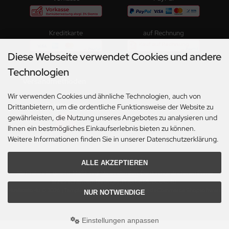
Kreditkarte
auf Rechnung
Diese Webseite verwendet Cookies und andere
Technologien
Versandmethoden
Wir verwenden Cookies und ähnliche Technologien, auch von
Paketversand
Drittanbietern, um die ordentliche Funktionsweise der Website zu
gewährleisten, die Nutzung unseres Angebotes zu analysieren und
Ihnen ein bestmögliches Einkaufserlebnis bieten zu können.
Weitere Informationen finden Sie in unserer Datenschutzerklärung.
ALLE AKZEPTIEREN
Alle Preise inkl. gesetzl. MwSt. zzgl.
Versandkosten
. Die durchgestrichenen Preise
entsprechen dem bisherigen Preis bei Musikdeko4u.
Musikdeko4u © 2026 | Template © 2009-2026 by modified eCommerce Shopsoftware
NUR NOTWENDIGE
Einstellungen anpassen