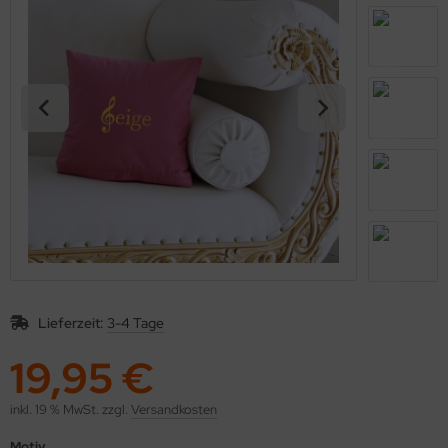
kolaus / Weihnachten
eschenkideen
nstiges
Lieferzeit:
3-4 Tage
19,95 €
inkl. 19 % MwSt. zzgl.
Versandkosten
Motiv