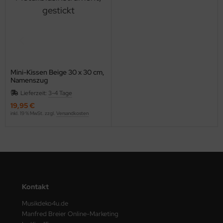
Mini-Kissen Beige 30 x 30 cm,
Namenszug
Metallblasinstrument, gestickt
Lieferzeit:
3-4 Tage
19,95 €
inkl. 19 % MwSt. zzgl.
Versandkosten
Kontakt
Musikdeko4u.de
Manfred Breier Online-Marketing