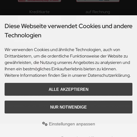
Kreditkarte
auf Rechnung
Diese Webseite verwendet Cookies und andere
Technologien
Versandmethoden
Wir verwenden Cookies und ähnliche Technologien, auch von
Paketversand
Drittanbietern, um die ordentliche Funktionsweise der Website zu
gewährleisten, die Nutzung unseres Angebotes zu analysieren und
Ihnen ein bestmögliches Einkaufserlebnis bieten zu können.
Weitere Informationen finden Sie in unserer Datenschutzerklärung.
ALLE AKZEPTIEREN
Alle Preise inkl. gesetzl. MwSt. zzgl.
Versandkosten
. Die durchgestrichenen Preise
entsprechen dem bisherigen Preis bei Musikdeko4u.
Musikdeko4u © 2026 | Template © 2009-2026 by modified eCommerce Shopsoftware
NUR NOTWENDIGE
Einstellungen anpassen
mod
ified eCommerce Shopsoftware © 2009-2026