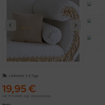
kolaus / Weihnachten
eschenkideen
nstiges
Lieferzeit:
3-4 Tage
19,95 €
inkl. 19 % MwSt. zzgl.
Versandkosten
Motiv