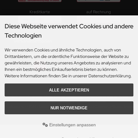
Kreditkarte
auf Rechnung
Diese Webseite verwendet Cookies und andere
Technologien
Versandmethoden
Wir verwenden Cookies und ähnliche Technologien, auch von
Paketversand
Drittanbietern, um die ordentliche Funktionsweise der Website zu
gewährleisten, die Nutzung unseres Angebotes zu analysieren und
Ihnen ein bestmögliches Einkaufserlebnis bieten zu können.
Weitere Informationen finden Sie in unserer Datenschutzerklärung.
ALLE AKZEPTIEREN
Alle Preise inkl. gesetzl. MwSt. zzgl.
Versandkosten
. Die durchgestrichenen Preise
entsprechen dem bisherigen Preis bei Musikdeko4u.
Musikdeko4u © 2026 | Template © 2009-2026 by modified eCommerce Shopsoftware
NUR NOTWENDIGE
Einstellungen anpassen
mod
ified eCommerce Shopsoftware © 2009-2026