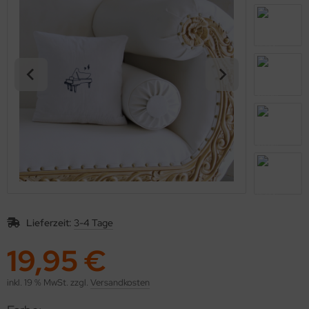
kolaus / Weihnachten
eschenkideen
nstiges
Lieferzeit:
3-4 Tage
19,95 €
inkl. 19 % MwSt. zzgl.
Versandkosten