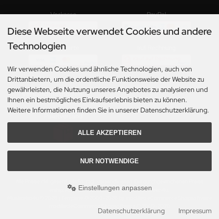
Vorkasse
PayPal
Diese Webseite verwendet Cookies und andere
Technologien
Kreditkarte
auf Rechnung
Wir verwenden Cookies und ähnliche Technologien, auch von
Drittanbietern, um die ordentliche Funktionsweise der Website zu
gewährleisten, die Nutzung unseres Angebotes zu analysieren und
Versandmethoden
Ihnen ein bestmögliches Einkaufserlebnis bieten zu können.
Weitere Informationen finden Sie in unserer Datenschutzerklärung.
Paketversand
ALLE AKZEPTIEREN
NUR NOTWENDIGE
Alle Preise inkl. gesetzl. MwSt. zzgl.
Versandkosten
. Die durchgestrichenen Preise
Einstellungen anpassen
entsprechen dem bisherigen Preis bei Musikdeko4u.
Musikdeko4u © 2026 | Template © 2009-2026 by modified eCommerce Shopsoftware
mod
ified eCommerce Shopsoftware © 2009-2026
Datenschutzerklärung
Impressum