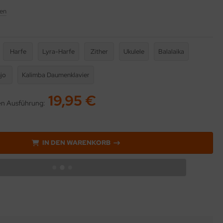
en
Harfe
Lyra-Harfe
Zither
Ukulele
Balalaika
jo
Kalimba Daumenklavier
19,95 €
ten Ausführung:
IN DEN WARENKORB