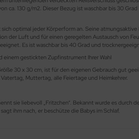
inem untenliegenden verdeckten Reißverschluss geschlos
n ca. 130 g/m2. Dieser Bezug ist waschbar bis 30 Grad 
st sich optimal jeder Körperform an. Seine atmungsaktive
ion der Luft und für einen geregelten Austausch von Feu
eeignet. Es ist waschbar bis 40 Grad und trocknergeeig
d einem gestickten Zupfinstrument Ihrer Wahl
r Größe 30 x 30 cm, ist für den eigenen Gebrauch gut g
 Vatertag, Muttertag, alle Feiertage und Heimkehrer.
ennt sie liebevoll „Fritzchen“. Bekannt wurde es durch den
sagt ihm nach, er beschütze die Babys im Schlaf.