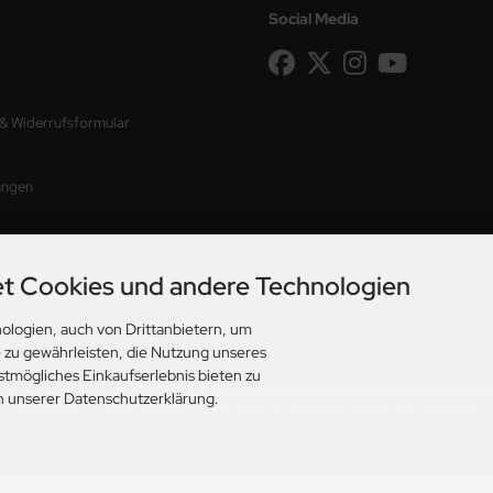
Social Media
 & Widerrufsformular
ungen
t Cookies und andere Technologien
ologien, auch von Drittanbietern, um
e zu gewährleisten, die Nutzung unseres
stmögliches Einkaufserlebnis bieten zu
etzl. MwSt. zzgl.
Versandkosten
. Die durchgestrichenen Preise entsprechen dem bisherigen Pre
in unserer Datenschutzerklärung.
Musikdeko4u © 2026 | Template © 2009-2026 by modified eCommerce Shopsoftware