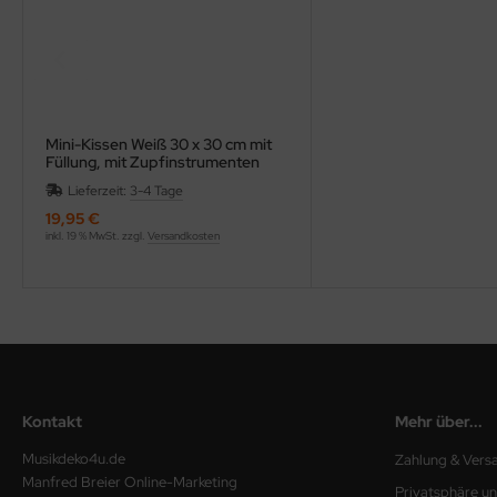
Mini-Kissen Weiß 30 x 30 cm mit
Füllung, mit Zupfinstrumenten
bestickt
Lieferzeit:
3-4 Tage
19,95 €
inkl. 19 % MwSt. zzgl.
Versandkosten
Kontakt
Mehr über...
Musikdeko4u.de
Zahlung & Vers
Manfred Breier Online-Marketing
Privatsphäre u