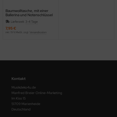
Baumwolltasche, mit einer
Ballerina und Notenschlüssel
bestickt
Lieferzeit:
3-4 Tage
7,95 €
inkl. 19 % MwSt. zzgl.
Versandkosten
Kontakt
Musikdeko4u.de
Manfred Breier Online-Marketing
Im Kiss 15
51709 Marienheide
Deutschland