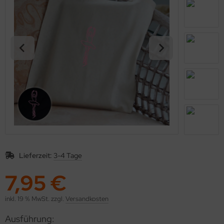
kolaus / Weihnachten
eschenkideen
nstiges
Lieferzeit:
3-4 Tage
7,95 €
inkl. 19 % MwSt. zzgl.
Versandkosten
Ausführung: