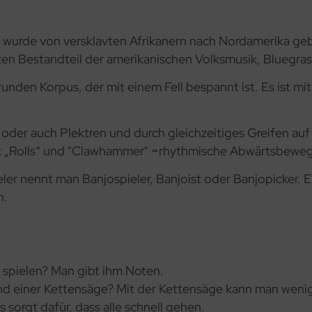
s wurde von versklavten Afrikanern nach Nordamerika geb
ten Bestandteil der amerikanischen Volksmusik, Bluegras
nden Korpus, der mit einem Fell bespannt ist. Es ist mi
oder auch Plektren und durch gleichzeitiges Greifen auf 
mit „Rolls“ und "Clawhammer" =rhythmische Abwärtsbewe
eler nennt man Banjospieler, Banjoist oder Banjopicker. E
n.
u spielen? Man gibt ihm Noten.
nd einer Kettensäge? Mit der Kettensäge kann man weni
 sorgt dafür, dass alle schnell gehen.