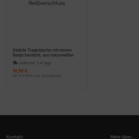
Stabile Tragetasche mit einem
Banjo bestickt, aus naturweißer
Baumwolle mit Reißverschluss
Lieferzeit:
3-4 Tage
19,95 €
inkl. 19 % MwSt. zzgl.
Versandkosten
Kontakt
Mehr über...