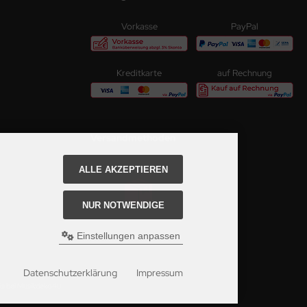
Vorkasse
PayPal
Kreditkarte
auf Rechnung
Versandmethoden
Paketversand
ALLE AKZEPTIEREN
NUR NOTWENDIGE
Einstellungen anpassen
Datenschutzerklärung
Impressum
is bei Musikdeko4u.