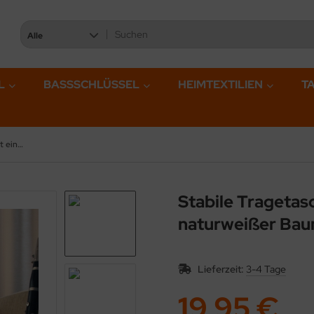
Alle
L
BASSSCHLÜSSEL
HEIMTEXTILIEN
T
Stabile Tragetasche mit einem Banjo bestickt, aus naturweißer Baumwolle mit Reißverschluss
Stabile Tragetas
naturweißer Bau
Lieferzeit:
3-4 Tage
19,95 €