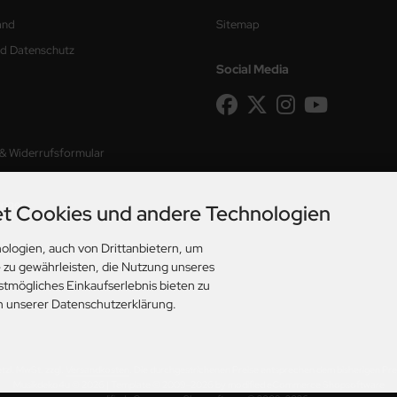
and
Sitemap
nd Datenschutz
Social Media
 & Widerrufsformular
ungen
t Cookies und andere Technologien
ologien, auch von Drittanbietern, um
e zu gewährleisten, die Nutzung unseres
stmögliches Einkaufserlebnis bieten zu
in unserer Datenschutzerklärung.
etzl. MwSt. zzgl.
Versandkosten
. Die durchgestrichenen Preise entsprechen dem bisherigen Pre
Musikdeko4u © 2026 | Template © 2009-2026 by modified eCommerce Shopsoftware