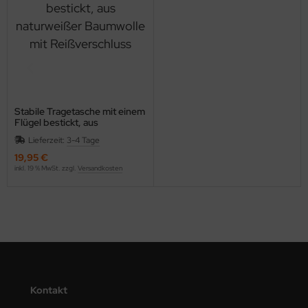
Stabile Tragetasche mit einem
Flügel bestickt, aus
naturweißer Baumwolle mit
Lieferzeit:
3-4 Tage
Reißverschluss
19,95 €
inkl. 19 % MwSt. zzgl.
Versandkosten
Kontakt