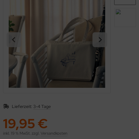
kolaus / Weihnachten
eschenkideen
nstiges
Lieferzeit:
3-4 Tage
19,95 €
inkl. 19 % MwSt. zzgl.
Versandkosten