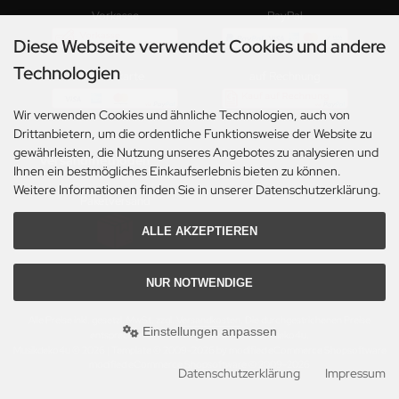
Vorkasse
PayPal
Diese Webseite verwendet Cookies und andere
Technologien
Kreditkarte
auf Rechnung
Wir verwenden Cookies und ähnliche Technologien, auch von
Drittanbietern, um die ordentliche Funktionsweise der Website zu
gewährleisten, die Nutzung unseres Angebotes zu analysieren und
Versandmethoden
Ihnen ein bestmögliches Einkaufserlebnis bieten zu können.
Weitere Informationen finden Sie in unserer Datenschutzerklärung.
Paketversand
ALLE AKZEPTIEREN
NUR NOTWENDIGE
Alle Preise inkl. gesetzl. MwSt. zzgl.
Versandkosten
. Die durchgestrichenen Preise
Einstellungen anpassen
entsprechen dem bisherigen Preis bei Musikdeko4u.
Musikdeko4u © 2026 | Template © 2009-2026 by modified eCommerce Shopsoftware
mod
ified eCommerce Shopsoftware © 2009-2026
Datenschutzerklärung
Impressum