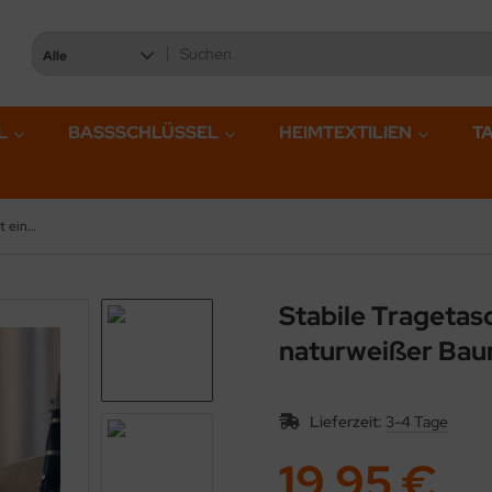
Alle
L
BASSSCHLÜSSEL
HEIMTEXTILIEN
T
Stabile Tragetasche mit einem Kreuz bestickt, aus naturweißer Baumwolle mit Reißverschluss
Stabile Tragetas
naturweißer Bau
Lieferzeit:
3-4 Tage
19,95 €