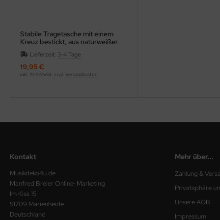
Stabile Tragetasche mit einem
Kreuz bestickt, aus naturweißer
Baumwolle mit Reißverschluss
Lieferzeit:
3-4 Tage
19,95 €
inkl. 19 % MwSt. zzgl.
Versandkosten
Kontakt
Mehr über...
Musikdeko4u.de
Zahlung & Vers
Manfred Breier Online-Marketing
Privatsphäre u
Im Kiss 15
Unsere AGB
51709 Marienheide
Deutschland
Impressum