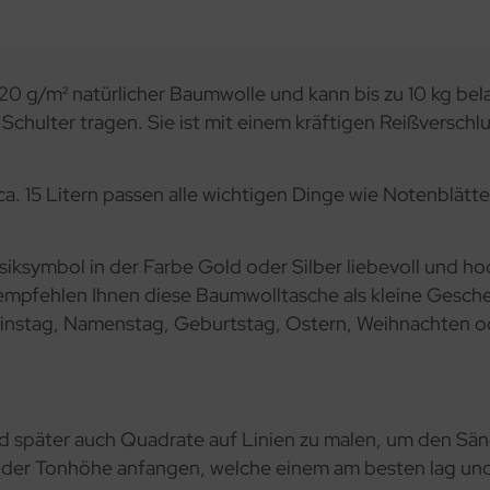
 g/m² natürlicher Baumwolle und kann bis zu 10 kg bela
 Schulter tragen. Sie ist mit einem kräftigen Reißverschlu
a. 15 Litern passen alle wichtigen Dinge wie Notenblät
iksymbol in der Farbe Gold oder Silber liebevoll und hoc
ir empfehlen Ihnen diese Baumwolltasche als kleine Gesc
tinstag, Namenstag, Geburtstag, Ostern, Weihnachten od
 später auch Quadrate auf Linien zu malen, um den Sän
der Tonhöhe anfangen, welche einem am besten lag und s