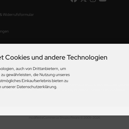
 & Widerrufsformular
ungen
t Cookies und andere Technologien
ologien, auch von Drittanbietern, um
e zu gewährleisten, die Nutzung unseres
stmögliches Einkaufserlebnis bieten zu
etzl. MwSt. zzgl.
Versandkosten
. Die durchgestrichenen Preise entsprechen dem bisherigen Pre
in unserer Datenschutzerklärung.
Musikdeko4u © 2026 | Template © 2009-2026 by modified eCommerce Shopsoftware
mod
ified eCommerce Shopsoftware © 2009-2026