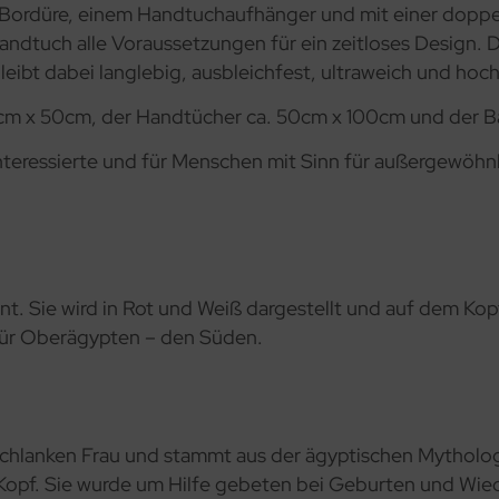
 Bordüre, einem Handtuchaufhänger und mit einer doppe
ndtuch alle Voraussetzungen für ein zeitloses Design. D
eibt dabei langlebig, ausbleichfest, ultraweich und hoc
cm x 50cm, der Handtücher ca. 50cm x 100cm und der B
 Interessierte und für Menschen mit Sinn für außergewöh
. Sie wird in Rot und Weiß dargestellt und auf dem Kopf
für Oberägypten – den Süden.
 schlanken Frau und stammt aus der ägyptischen Mythologie
Kopf. Sie wurde um Hilfe gebeten bei Geburten und Wiede