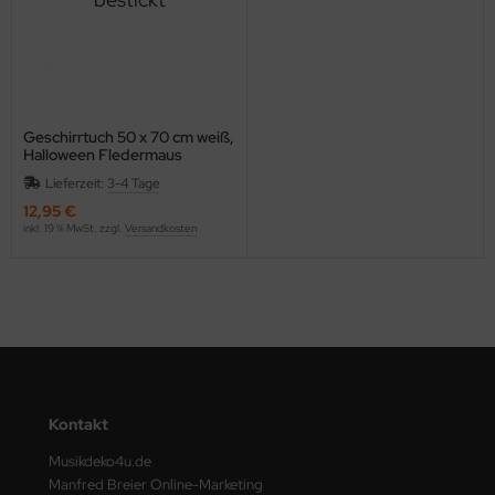
Geschirrtuch 50 x 70 cm weiß,
Halloween Fledermaus
Manfred bestickt
Lieferzeit:
3-4 Tage
12,95 €
inkl. 19 % MwSt. zzgl.
Versandkosten
Kontakt
Musikdeko4u.de
Manfred Breier Online-Marketing