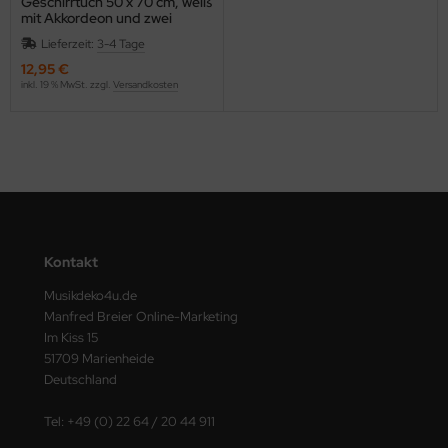
Geschirrtuch 50 x 70 cm, weiß
mit Akkordeon und zwei
Notenschlüsseln bestickt
Lieferzeit:
3-4 Tage
12,95 €
inkl. 19 % MwSt. zzgl.
Versandkosten
Kontakt
Musikdeko4u.de
Manfred Breier Online-Marketing
Im Kiss 15
51709 Marienheide
Deutschland
Tel: +49 (0) 22 64 / 20 44 911