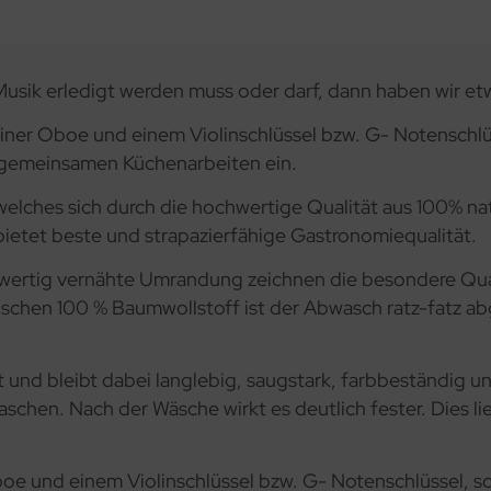
usik erledigt werden muss oder darf, dann haben wir etw
iner Oboe und einem Violinschlüssel bzw. G- Notenschlüs
m gemeinsamen Küchenarbeiten ein.
welches sich durch die hochwertige Qualität aus 100% na
bietet beste und strapazierfähige Gastronomiequalität.
wertig vernähte Umrandung zeichnen die besondere Qualit
chen 100 % Baumwollstoff ist der Abwasch ratz-fatz abge
 und bleibt dabei langlebig, saugstark, farbbeständig un
chen. Nach der Wäsche wirkt es deutlich fester. Dies li
oe und einem Violinschlüssel bzw. G- Notenschlüssel, s