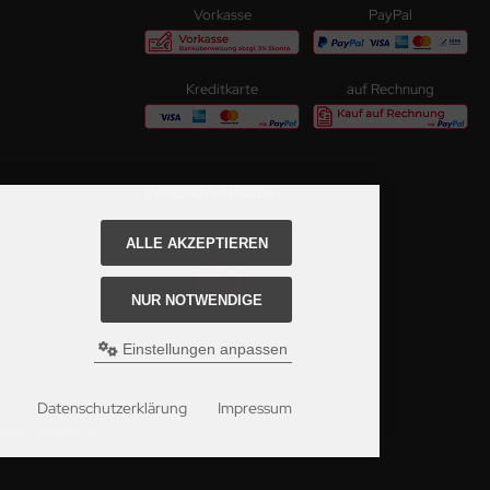
Vorkasse
PayPal
Kreditkarte
auf Rechnung
Versandmethoden
Paketversand
ALLE AKZEPTIEREN
NUR NOTWENDIGE
Einstellungen anpassen
Datenschutzerklärung
Impressum
is bei Musikdeko4u.