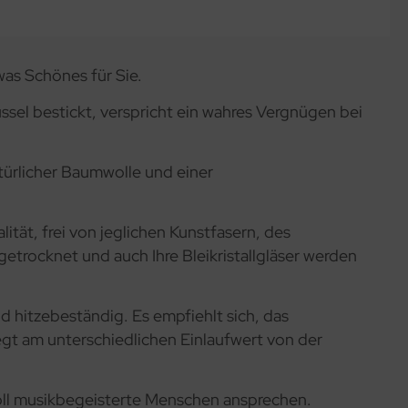
as Schönes für Sie.
sel bestickt, verspricht ein wahres Vergnügen bei
türlicher Baumwolle und einer
ät, frei von jeglichen Kunstfasern, des
trocknet und auch Ihre Bleikristallgläser werden
d hitzebeständig. Es empfiehlt sich, das
egt am unterschiedlichen Einlaufwert von der
oll musikbegeisterte Menschen ansprechen.