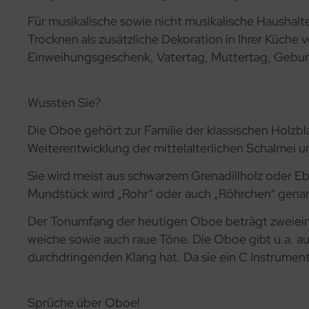
Für musikalische sowie nicht musikalische Haushalt
Trocknen als zusätzliche Dekoration in Ihrer Küche 
Einweihungsgeschenk, Vatertag, Muttertag, Geburts
Wussten Sie?
Die Oboe gehört zur Familie der klassischen Holzbl
Weiterentwicklung der mittelalterlichen Schalmei u
Sie wird meist aus schwarzem Grenadillholz oder Eb
Mundstück wird „Rohr“ oder auch „Röhrchen“ genann
Der Tonumfang der heutigen Oboe beträgt zweieinh
weiche sowie auch raue Töne. Die Oboe gibt u.a. a
durchdringenden Klang hat. Da sie ein C Instrument i
Sprüche über Oboe!