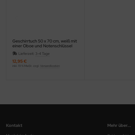
Geschirrtuch 50 x 70 cm, weiß mit
einer Oboe und Notenschlüssel
bestickt
Lieferzeit:
3-4 Tage
12,95 €
inkl. 19 % MwSt. zzgl.
Versandkosten
Kontakt
Mehr über...