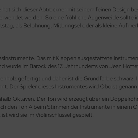
e hat sich dieser Abtrockner mit seinem feinen Design b
verwendet werden. So eine fröhliche Augenweide sollte in
tag, als Belohnung, Mitbringsel oder als kleine Aufmer
asinstrumente. Das mit Klappen ausgestattete Instrument
nd wurde im Barock des 17. Jahrhunderts von Jean Hottet
enholz gefertigt und daher ist die Grundfarbe schwarz. I
t. Der Spieler dieses Instrumentes wird Oboist genann
alb Oktaven. Der Ton wird erzeugt über ein Doppelrohrb
uch den Ton A beim Stimmen der Instrumente in einem Orc
st wird sie im Violinschlüssel gespielt.