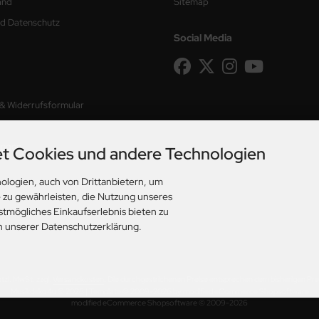
and
Sitemap
nd Datenschutz
Social Media
 & Widerrufsformular
ungen
t Cookies und andere Technologien
ologien, auch von Drittanbietern, um
e zu gewährleisten, die Nutzung unseres
stmögliches Einkaufserlebnis bieten zu
in unserer Datenschutzerklärung.
etzl. MwSt. zzgl.
Versandkosten
. Die durchgestrichenen Preise entsprechen dem bisherigen Pre
Musikdeko4u © 2026 | Template © 2009-2026 by modified eCommerce Shopsoftware
mod
ified eCommerce Shopsoftware © 2009-2026