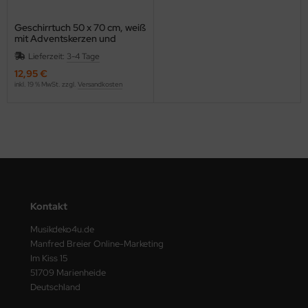
Geschirrtuch 50 x 70 cm, weiß
mit Adventskerzen und
Basschlüssel bestickt
Lieferzeit:
3-4 Tage
12,95 €
inkl. 19 % MwSt. zzgl.
Versandkosten
Kontakt
Musikdeko4u.de
Manfred Breier Online-Marketing
Im Kiss 15
51709 Marienheide
Deutschland