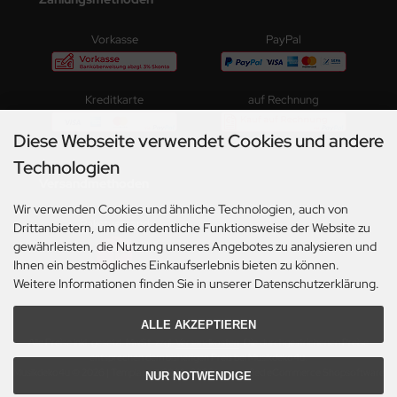
Vorkasse
PayPal
Kreditkarte
auf Rechnung
Diese Webseite verwendet Cookies und andere
Technologien
Versandmethoden
Wir verwenden Cookies und ähnliche Technologien, auch von
Paketversand
Drittanbietern, um die ordentliche Funktionsweise der Website zu
gewährleisten, die Nutzung unseres Angebotes zu analysieren und
Ihnen ein bestmögliches Einkaufserlebnis bieten zu können.
Weitere Informationen finden Sie in unserer Datenschutzerklärung.
ALLE AKZEPTIEREN
Alle Preise inkl. gesetzl. MwSt. zzgl.
Versandkosten
. Die durchgestrichenen Preise
entsprechen dem bisherigen Preis bei Musikdeko4u.
Musikdeko4u © 2026 | Template © 2009-2026 by modified eCommerce Shopsoftware
NUR NOTWENDIGE