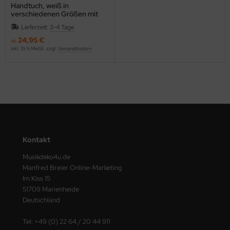
Handtuch, weiß in
verschiedenen Größen mit
Weihnachtsbaum und
Lieferzeit:
3-4 Tage
Notenschlüssel bestickt
24,95 €
ab
inkl. 19 % MwSt. zzgl.
Versandkosten
Kontakt
Musikdeko4u.de
Manfred Breier Online-Marketing
Im Kiss 15
51709 Marienheide
Deutschland
Tel: +49 (0) 22 64 / 20 44 911