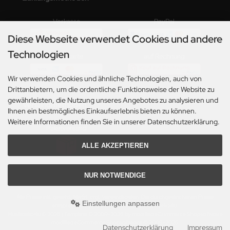
Vorkasse
PayPal
Diese Webseite verwendet Cookies und andere
Technologien
Kreditkarte
auf Rechnung
Wir verwenden Cookies und ähnliche Technologien, auch von
Drittanbietern, um die ordentliche Funktionsweise der Website zu
gewährleisten, die Nutzung unseres Angebotes zu analysieren und
Versandmethoden
Ihnen ein bestmögliches Einkaufserlebnis bieten zu können.
Weitere Informationen finden Sie in unserer Datenschutzerklärung.
Paketversand
ALLE AKZEPTIEREN
NUR NOTWENDIGE
Alle Preise inkl. gesetzl. MwSt. zzgl.
Versandkosten
. Die durchgestrichenen Preise
Einstellungen anpassen
entsprechen dem bisherigen Preis bei Musikdeko4u.
Musikdeko4u © 2026 | Template © 2009-2026 by modified eCommerce Shopsoftware
mod
ified eCommerce Shopsoftware © 2009-2026
Datenschutzerklärung
Impressum