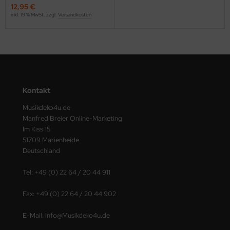
12,95 €
inkl. 19 % MwSt. zzgl.
Versandkosten
Kontakt
Musikdeko4u.de
Manfred Breier Online-Marketing
Im Kiss 15
51709 Marienheide
Deutschland
Tel: +49 (0) 22 64 / 20 44 911
Fax: +49 (0) 22 64 / 20 44 902
E-Mail: info@Musikdeko4u.de