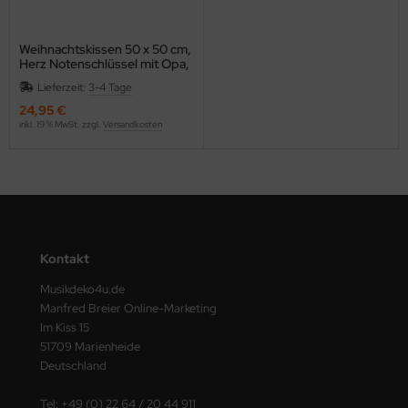
Weihnachtskissen 50 x 50 cm,
Herz Notenschlüssel mit Opa,
bestickt
Lieferzeit:
3-4 Tage
24,95 €
inkl. 19 % MwSt. zzgl.
Versandkosten
Kontakt
Musikdeko4u.de
Manfred Breier Online-Marketing
Im Kiss 15
51709 Marienheide
Deutschland
Tel: +49 (0) 22 64 / 20 44 911