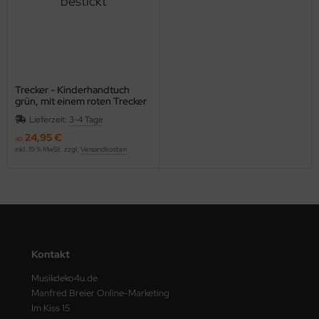
Trecker - Kinderhandtuch
grün, mit einem roten Trecker
bestickt
Lieferzeit:
3-4 Tage
24,95 €
ab
inkl. 19 % MwSt. zzgl.
Versandkosten
Kontakt
Musikdeko4u.de
Manfred Breier Online-Marketing
Im Kiss 15