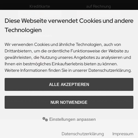
Kreditkarte
auf Rechnung
Diese Webseite verwendet Cookies und andere
Technologien
Versandmethoden
Wir verwenden Cookies und ähnliche Technologien, auch von
Paketversand
Drittanbietern, um die ordentliche Funktionsweise der Website zu
gewährleisten, die Nutzung unseres Angebotes zu analysieren und
Ihnen ein bestmögliches Einkaufserlebnis bieten zu können.
Weitere Informationen finden Sie in unserer Datenschutzerklärung.
ALLE AKZEPTIEREN
Alle Preise inkl. gesetzl. MwSt. zzgl.
Versandkosten
. Die durchgestrichenen Preise
entsprechen dem bisherigen Preis bei Musikdeko4u.
Musikdeko4u © 2026 | Template © 2009-2026 by modified eCommerce Shopsoftware
NUR NOTWENDIGE
Einstellungen anpassen
mod
ified eCommerce Shopsoftware © 2009-2026
Datenschutzerklärung
Impressum