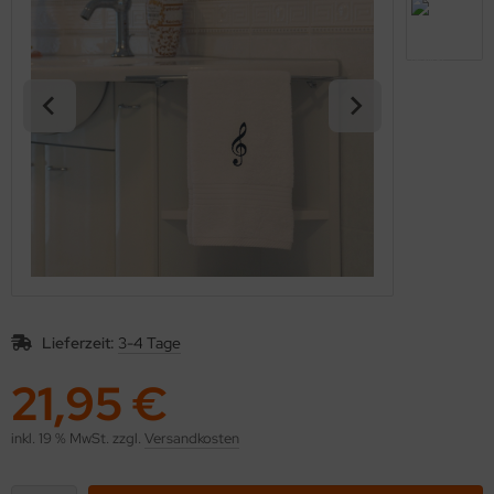
kolaus / Weihnachten
eschenkideen
nstiges
Lieferzeit:
3-4 Tage
21,95 €
inkl. 19 % MwSt. zzgl.
Versandkosten