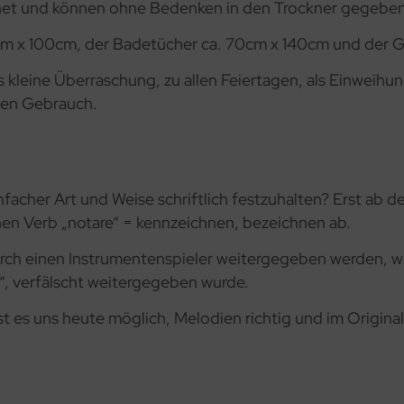
gnet und können ohne Bedenken in den Trockner gegebe
cm x 100cm, der Badetücher ca. 70cm x 140cm und der 
s kleine Überraschung, zu allen Feiertagen, als Einweih
nen Gebrauch.
nfacher Art und Weise schriftlich festzuhalten? Erst ab 
chen Verb „notare“ = kennzeichnen, bezeichnen ab.
rch einen Instrumentenspieler weitergegeben werden, w
st“, verfälscht weitergegeben wurde.
t es uns heute möglich, Melodien richtig und im Original