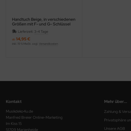
Handtuch Beige, in verschiedenen
Größen mit F- und G- Schlüssel
bestickt
Lieferzeit:
3-4 Tage
14,95 €
ab
inkl. 19 % MwSt. zzgl.
Versandkosten
Kontakt
Mehr über...
Musikdeko4u.de
Zahlung & Vers
Manfred Breier Online-Marketing
Privatsphäre u
Im Kiss 15
Unsere AGB
51709 Marienheide