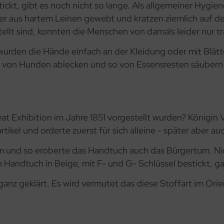
tickt, gibt es noch nicht so lange. Als allgemeiner Hygi
her aus hartem Leinen gewebt und kratzen ziemlich auf 
tellt sind, konnten die Menschen von damals leider nur t
 wurden die Hände einfach an der Kleidung oder mit Bl
l von Hunden ablecken und so von Essensresten säubern 
at Exhibition im Jahre 1851 vorgestellt wurden? Königin 
rtikel und orderte zuerst für sich alleine - später aber a
um und so eroberte das Handtuch auch das Bürgertum. Nic
 Handtuch in Beige, mit F- und G- Schlüssel bestickt, ga
 ganz geklärt. Es wird vermutet das diese Stoffart im Orie