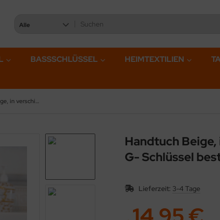
Alle
L
BASSSCHLÜSSEL
HEIMTEXTILIEN
T
Handtuch Beige, in verschiedenen Größen mit F- und G- Schlüssel bestickt
Handtuch Beige, 
G- Schlüssel bes
Lieferzeit:
3-4 Tage
14,95 €