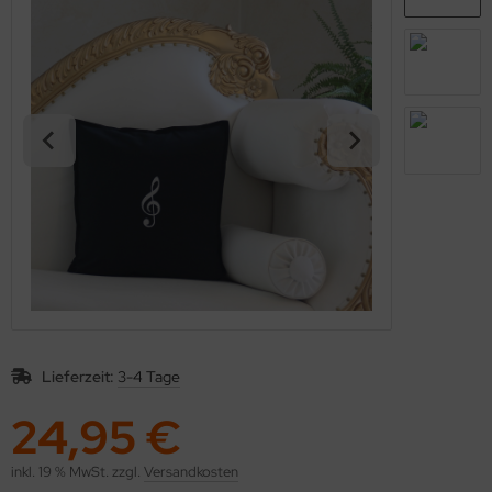
kolaus / Weihnachten
eschenkideen
nstiges
Lieferzeit:
3-4 Tage
24,95 €
inkl. 19 % MwSt. zzgl.
Versandkosten