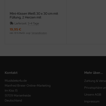
Mini-Kissen Weiß 30 x 30 cm mit
Füllung, 2 Herzen mit
Notenschlüssel wählbar, bestickt
Lieferzeit:
3-4 Tage
19,95 €
inkl. 19 % MwSt. zzgl.
Versandkosten
Kontakt
Mehr über...
Musikdeko4u.de
Zahlung & Vers
Manfred Breier Online-Marketing
Privatsphäre u
Im Kiss 15
Unsere AGB
51709 Marienheide
Deutschland
Impressum