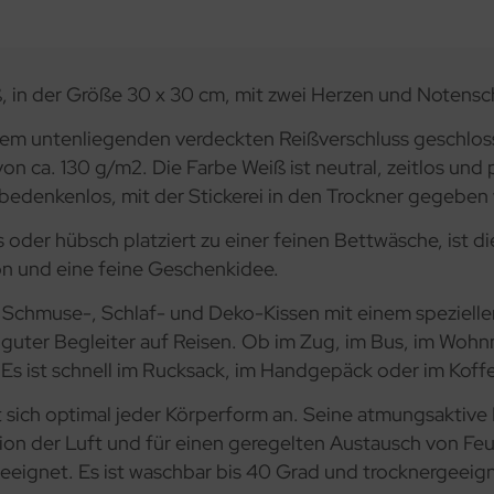
, in der Größe 30 x 30 cm, mit zwei Herzen und Notensch
inem untenliegenden verdeckten Reißverschluss geschlos
 ca. 130 g/m2. Die Farbe Weiß ist neutral, zeitlos und p
bedenkenlos, mit der Stickerei in den Trockner gegeben w
 oder hübsch platziert zu einer feinen Bettwäsche, ist d
on und eine feine Geschenkidee.
n, Schmuse-, Schlaf- und Deko-Kissen mit einem speziel
 guter Begleiter auf Reisen. Ob im Zug, im Bus, im Wohn
s ist schnell im Rucksack, im Handgepäck oder im Koffe
st sich optimal jeder Körperform an. Seine atmungsaktive
ion der Luft und für einen geregelten Austausch von Feu
eeignet. Es ist waschbar bis 40 Grad und trocknergeeig