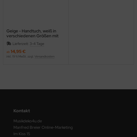
Geige - Handtuch, weiß in
verschiedenen Größen mit
Geige und Violinschlüssel
Lieferzeit:
3-4 Tage
bestickt
14,95 €
ab
inkl. 19 % MwSt. zzgl.
Versandkosten
Kontakt
Musikdeko4u.de
Manfred Breier Online-Marketing
Im Kiss 15